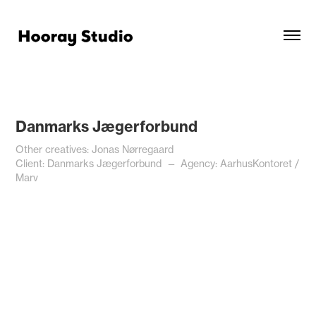
Danmarks Jægerforbund
Other creatives: Jonas Nørregaard
Client: Danmarks Jægerforbund —
Agency:
AarhusKontoret /
Marv